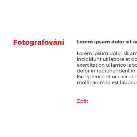
Co pro vás děláme
Ceny a c
Fotografování
Lorem ipsum dolor sit a
Lorem ipsum dolor sit am
incididunt ut labore et 
exercitation ullamco labo
dolor in reprehenderit in 
Excepteur sint occaecat c
mollit anim id est laboru
Zpět