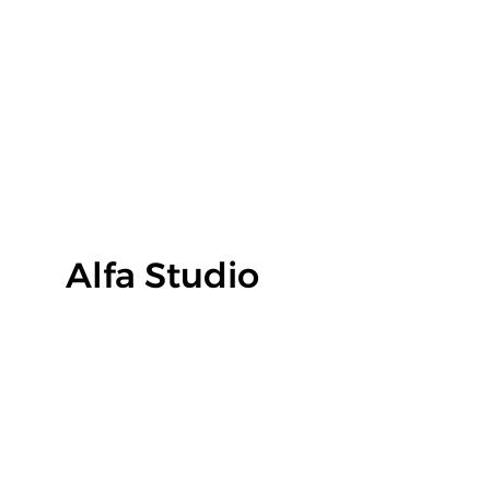
EKON ALFA, spol. s r.o.
Alfa Studio
Vinohradská 1720/102
130 00 Praha 3
IČO: 48588954, DIČ: CZ48588954
Zapsána v OR u MS v Praze, oddíl C, vložka 14075