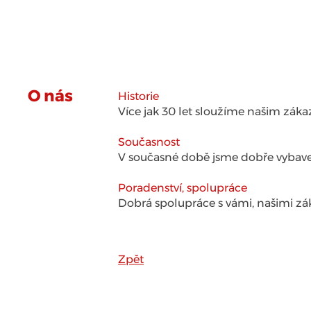
Co pro vás děláme
Ceny a c
O nás
Historie
Více jak 30 let sloužíme našim záka
Současnost
V současné době jsme dobře vybaven
Poradenství, spolupráce
Dobrá spolupráce s vámi, našimi zák
Zpět