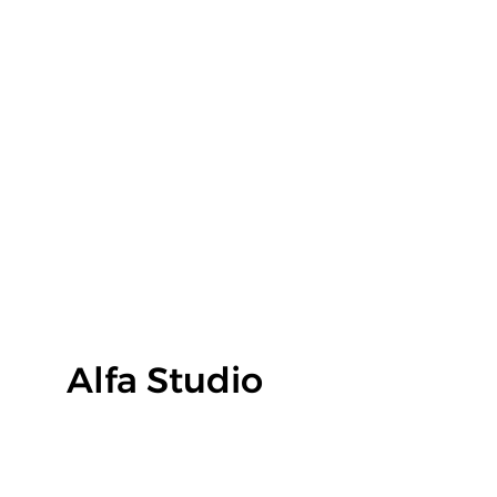
EKON ALFA, spol. s r.o.
Alfa Studio
Vinohradská 1720/102
130 00 Praha 3