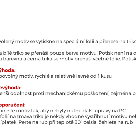
ás děláme
Ceny a ceníky
O nás
Kontakt
olený motiv se vytiskne na speciální folii a přenese na tri
 bílé triko se přenáší pouze barva motivu. Potisk není na
 barevná a černá trika se motiv přenáší včetně folie. Potis
ýhoda:
bovolný motiv, rychlé a relativně levné od 1 kusu
evýhoda:
enší odolnost proti mechanickému poškození, zejména př
oporučení:
neste motiv tak, aby nebyly nutné další úpravy na PC.
folií na tmavá trika je někdy vhodné vystřihnutí motivu n
íplatek. Perte na rub při teplotě 30° celsia, žehlete na rub