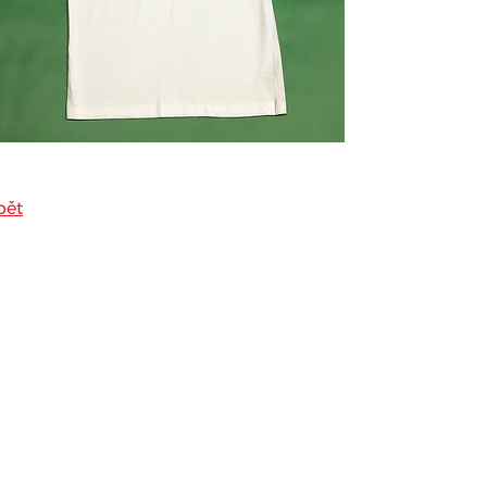
pět
ol. s r.o.
Po -
Sobo
Nedě