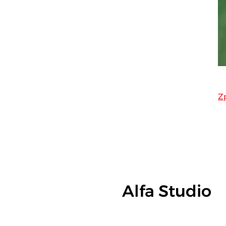
Z
EKON ALFA, sp
Alfa Studio
Vinohradská 1720/102