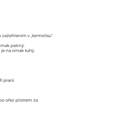
Má předplatná
ko zažehlením v „termolisu“
 omak patrný.
k je na omak tuhý.
i praní
ebo ořez plotrem za