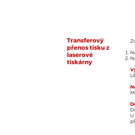
Co pro v
Transferový
Zv
přenos tisku z
Na
laserové
Na
tiskárny
V
Li
N
M
D
Do
U 
př