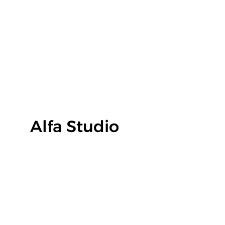
EKON ALFA, spol. s r.o.
Alfa Studio
Vinohradská 1720/102
130 00 Praha 3
IČO: 48588954, DIČ: CZ48588954
Zapsána v OR u MS v Praze, oddíl C, vložka 14075