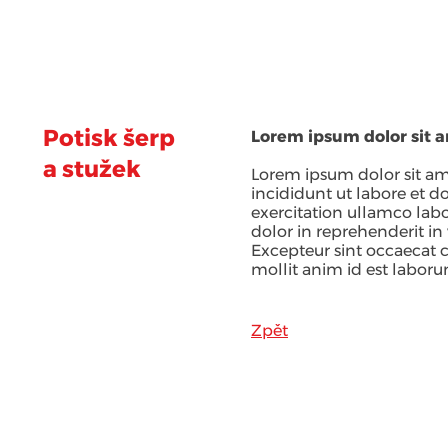
Co pro vás děláme
Ceny a c
Potisk šerp
Lorem ipsum dolor sit a
a stužek
Lorem ipsum dolor sit am
incididunt ut labore et 
exercitation ullamco labo
dolor in reprehenderit in 
Excepteur sint occaecat c
mollit anim id est laboru
Zpět