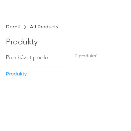
Co pro vás děláme
Ceny a c
Domů
All Products
Produkty
0 produktů
Procházet podle
Produkty