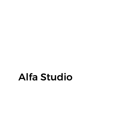
EKON ALFA, spol. s r.o.
Alfa Studio
Vinohradská 1720/102
130 00 Praha 3
IČO: 48588954, DIČ: CZ48588954
Zapsána v OR u MS v Praze, oddíl C, vložka 14075